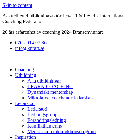
Skip to content
Ackrediterad utbildningsaktör Level 1 & Level 2 International
Coaching Federation
20 års erfarenhet av coaching 2024 Branschvinnare
070 - 914 07 86
info@khraft.se
Coaching
Utbildning
Alla utbildningar
LEARN COACHING
Dynamiskt mentorskap
Mikrokurs i coachande ledarskap
Ledarstöd
Ledarstöd
Ledningsgrupp
Förändringsledning
Konflikthantering
Mentor- och introduktionsprogram
Inspiration