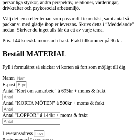
personliga styrkor, andra perspektiv, relationer, värderingar,
drivkrafter och psykosocial arbetsmiljö.
Välj det tema eller teman som passar ditt team bäst, samt antal så
packar vi med glädje ihop er leverans. Skrivs detta i ”Medd
elande”
nedan. Skriver du inget alls får du ett av varje tema.
Pris: 144 kr exkl. moms och frakt. Frakt tillkommer på 96 kr.
Beställ MATERIAL
Fyll i formuläret så skickar vi korten så fort som möjligt till dig.
Namn
E-post
Antal "Kort om samarbete" á 695kr + moms & frakt
Antal "KORTA MÖTEN" á 500kr + moms & frakt
Antal "LOPPOR" á 144kr + moms & frakt
Leveransadress
Postnummer