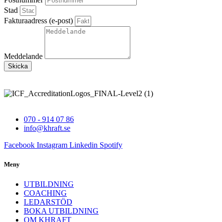
Stad
Fakturaadress (e-post)
Meddelande
Skicka
070 - 914 07 86
info@khraft.se
Facebook
Instagram
Linkedin
Spotify
Meny
UTBILDNING
COACHING
LEDARSTÖD
BOKA UTBILDNING
OM KHRAFT