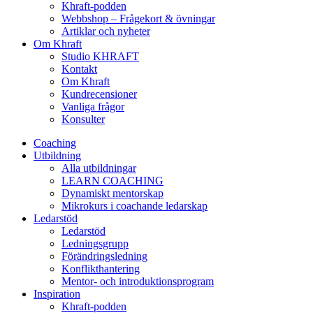
Khraft-podden
Webbshop – Frågekort & övningar
Artiklar och nyheter
Om Khraft
Studio KHRAFT
Kontakt
Om Khraft
Kundrecensioner
Vanliga frågor
Konsulter
Coaching
Utbildning
Alla utbildningar
LEARN COACHING
Dynamiskt mentorskap
Mikrokurs i coachande ledarskap
Ledarstöd
Ledarstöd
Ledningsgrupp
Förändringsledning
Konflikthantering
Mentor- och introduktionsprogram
Inspiration
Khraft-podden