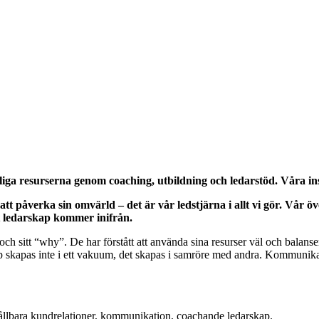
iga resurserna genom coaching, utbildning och ledarstöd. Våra insa
att påverka sin omvärld – det är vår ledstjärna i allt vi gör. Vår ö
ant ledarskap kommer inifrån.
h sitt “why”. De har förstått att använda sina resurser väl och balanser
skapas inte i ett vakuum, det skapas i samröre med andra. Kommunikat
hållbara kundrelationer, kommunikation, coachande ledarskap.