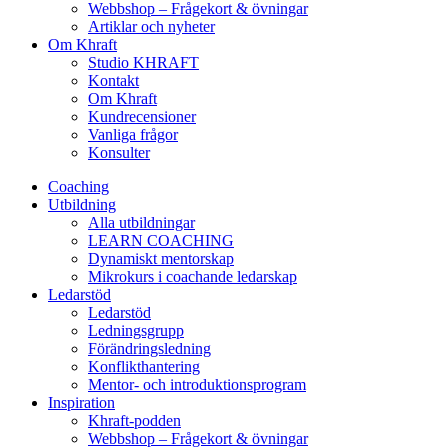
Webbshop – Frågekort & övningar
Artiklar och nyheter
Om Khraft
Studio KHRAFT
Kontakt
Om Khraft
Kundrecensioner
Vanliga frågor
Konsulter
Coaching
Utbildning
Alla utbildningar
LEARN COACHING
Dynamiskt mentorskap
Mikrokurs i coachande ledarskap
Ledarstöd
Ledarstöd
Ledningsgrupp
Förändringsledning
Konflikthantering
Mentor- och introduktionsprogram
Inspiration
Khraft-podden
Webbshop – Frågekort & övningar