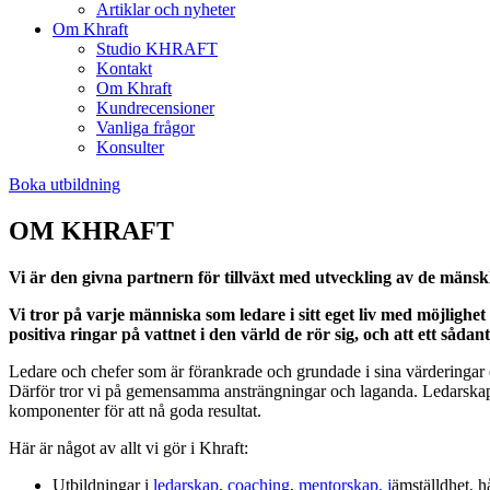
Artiklar och nyheter
Om Khraft
Studio KHRAFT
Kontakt
Om Khraft
Kundrecensioner
Vanliga frågor
Konsulter
Boka utbildning
OM KHRAFT
Vi är den givna partnern för tillväxt med utveckling av de mänskl
Vi tror på varje människa som ledare i sitt eget liv med möjlighet 
positiva ringar på vattnet i den värld de rör sig, och att ett såd
Ledare och chefer som är förankrade och grundade i sina värderingar oc
Därför tror vi på gemensamma ansträngningar och laganda. Ledarskap 
komponenter för att nå goda resultat.
Här är något av allt vi gör i Khraft:
Utbildningar i
ledarskap
,
coaching
,
mentorskap, j
ämställdhet, 