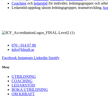
Coaching
och
ledarstöd
för individer, ledningsgrupper och arbe
Ledarstöd-uppdrag såsom ledningsgrupper, teamutveckling,
kon
070 - 914 07 86
info@khraft.se
Facebook
Instagram
Linkedin
Spotify
Meny
UTBILDNING
COACHING
LEDARSTÖD
BOKA UTBILDNING
OM KHRAFT