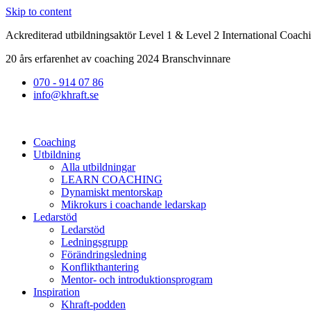
Skip to content
Ackrediterad utbildningsaktör Level 1 & Level 2 International Coach
20 års erfarenhet av coaching 2024 Branschvinnare
070 - 914 07 86
info@khraft.se
Coaching
Utbildning
Alla utbildningar
LEARN COACHING
Dynamiskt mentorskap
Mikrokurs i coachande ledarskap
Ledarstöd
Ledarstöd
Ledningsgrupp
Förändringsledning
Konflikthantering
Mentor- och introduktionsprogram
Inspiration
Khraft-podden