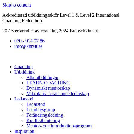
Skip to content
Ackrediterad utbildningsaktör Level 1 & Level 2 International
Coaching Federation
20 års erfarenhet av coaching 2024 Branschvinnare
070 - 914 07 86
info@khraft.se
Coaching
Utbildning
Alla utbildningar
LEARN COACHING
Dynamiskt mentorskap
Mikrokurs i coachande ledarskap
Ledarstöd
Ledarstöd
Ledningsgrupp
Förändringsledning
Konflikthantering
Mentor- och introduktionsprogram
Inspiration