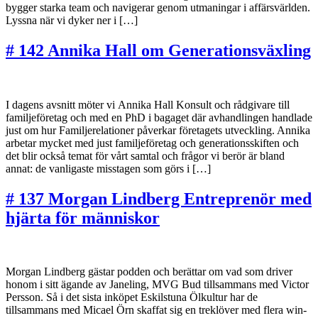
bygger starka team och navigerar genom utmaningar i affärsvärlden.
Lyssna när vi dyker ner i […]
# 142 Annika Hall om Generationsväxling
I dagens avsnitt möter vi Annika Hall Konsult och rådgivare till
familjeföretag och med en PhD i bagaget där avhandlingen handlade
just om hur Familjerelationer påverkar företagets utveckling. Annika
arbetar mycket med just familjeföretag och generationsskiften och
det blir också temat för vårt samtal och frågor vi berör är bland
annat: de vanligaste misstagen som görs i […]
# 137 Morgan Lindberg Entreprenör med
hjärta för människor
Morgan Lindberg gästar podden och berättar om vad som driver
honom i sitt ägande av Janeling, MVG Bud tillsammans med Victor
Persson. Så i det sista inköpet Eskilstuna Ölkultur har de
tillsammans med Micael Örn skaffat sig en treklöver med flera win-