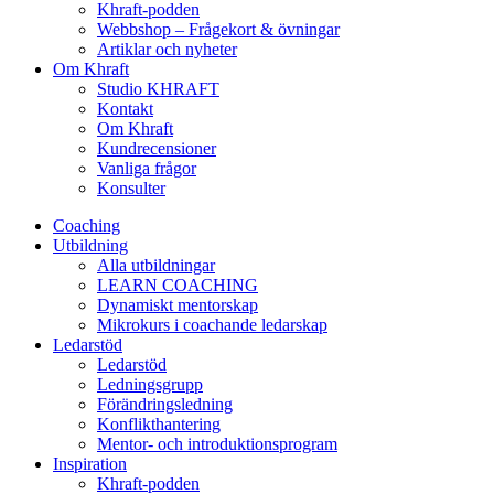
Khraft-podden
Webbshop – Frågekort & övningar
Artiklar och nyheter
Om Khraft
Studio KHRAFT
Kontakt
Om Khraft
Kundrecensioner
Vanliga frågor
Konsulter
Coaching
Utbildning
Alla utbildningar
LEARN COACHING
Dynamiskt mentorskap
Mikrokurs i coachande ledarskap
Ledarstöd
Ledarstöd
Ledningsgrupp
Förändringsledning
Konflikthantering
Mentor- och introduktionsprogram
Inspiration
Khraft-podden