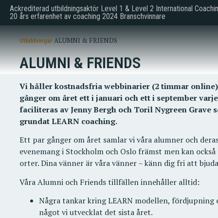
Ackrediterad utbildningsaktör Level 1 & Level 2 International Coachi
20 års erfarenhet av coaching 2024 Branschvinnare
ALUMNI & FRIENDS
Utbildningar
ALUMNI & FRIENDS
Vi håller kostnadsfria webbinarier (2 timmar online)
gånger om året ett i januari och ett i september varje
faciliteras av Jenny Bergh och Toril Nygreen Grave
grundat LEARN coaching.
Ett par gånger om året samlar vi våra alumner och dera
evenemang i Stockholm och Oslo främst men kan också
orter. Dina vänner är våra vänner – känn dig fri att bjud
Våra Alumni och Friends tillfällen innehåller alltid:
Några tankar kring LEARN modellen, fördjupning e
något vi utvecklat det sista året.