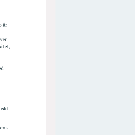
o år
äver
itet,
ed
iskt
gens