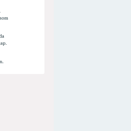
.
 som
eda
kap.
n.