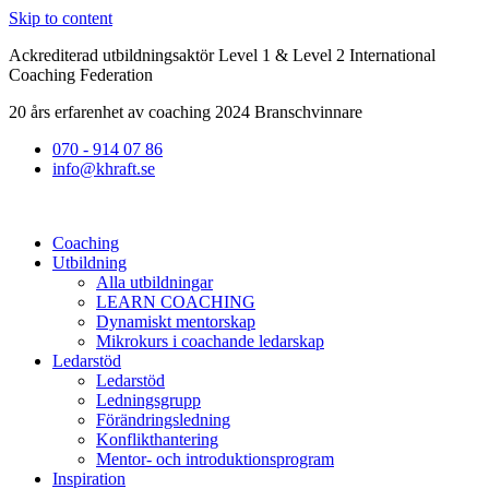
Skip to content
Ackrediterad utbildningsaktör Level 1 & Level 2 International
Coaching Federation
20 års erfarenhet av coaching 2024 Branschvinnare
070 - 914 07 86
info@khraft.se
Coaching
Utbildning
Alla utbildningar
LEARN COACHING
Dynamiskt mentorskap
Mikrokurs i coachande ledarskap
Ledarstöd
Ledarstöd
Ledningsgrupp
Förändringsledning
Konflikthantering
Mentor- och introduktionsprogram
Inspiration