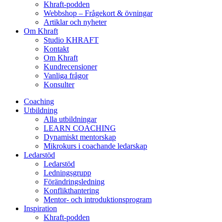
Khraft-podden
Webbshop – Frågekort & övningar
Artiklar och nyheter
Om Khraft
Studio KHRAFT
Kontakt
Om Khraft
Kundrecensioner
Vanliga frågor
Konsulter
Coaching
Utbildning
Alla utbildningar
LEARN COACHING
Dynamiskt mentorskap
Mikrokurs i coachande ledarskap
Ledarstöd
Ledarstöd
Ledningsgrupp
Förändringsledning
Konflikthantering
Mentor- och introduktionsprogram
Inspiration
Khraft-podden