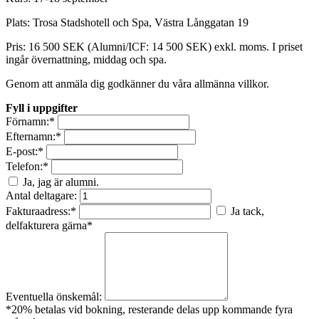
Plats: Trosa Stadshotell och Spa, Västra Långgatan 19
Pris: 1
6 500 SEK (Alumni/ICF: 14 500 SEK) exkl. moms. I priset
ingår övernattning, middag och spa.
Genom att anmäla dig godkänner du våra allmänna villkor.
Fyll i uppgifter
Förnamn:
*
Efternamn:
*
E-post:
*
Telefon:
*
Ja, jag är alumni.
Antal deltagare:
Fakturaadress:
*
Ja tack,
delfakturera gärna*
Eventuella önskemål:
*20% betalas vid bokning, resterande delas upp kommande fyra