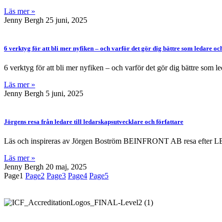
Läs mer »
Jenny Bergh
25 juni, 2025
6 verktyg för att bli mer nyfiken – och varför det gör dig bättre som ledare o
6 verktyg för att bli mer nyfiken – och varför det gör dig bättre som 
Läs mer »
Jenny Bergh
5 juni, 2025
Jörgens resa från ledare till ledarskapsutvecklare och författare
Läs och inspireras av Jörgen Boström BEINFRONT AB resa efter LEARN 
Läs mer »
Jenny Bergh
20 maj, 2025
Page
1
Page
2
Page
3
Page
4
Page
5