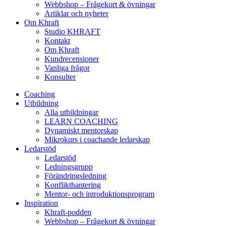
Webbshop – Frågekort & övningar
Artiklar och nyheter
Om Khraft
Studio KHRAFT
Kontakt
Om Khraft
Kundrecensioner
Vanliga frågor
Konsulter
Coaching
Utbildning
Alla utbildningar
LEARN COACHING
Dynamiskt mentorskap
Mikrokurs i coachande ledarskap
Ledarstöd
Ledarstöd
Ledningsgrupp
Förändringsledning
Konflikthantering
Mentor- och introduktionsprogram
Inspiration
Khraft-podden
Webbshop – Frågekort & övningar