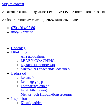
Skip to content
Ackrediterad utbildningsaktör Level 1 & Level 2 International Coach
20 års erfarenhet av coaching 2024 Branschvinnare
070 - 914 07 86
info@khraft.se
Coaching
Utbildning
Alla utbildningar
LEARN COACHING
Dynamiskt mentorskap
Mikrokurs i coachande ledarskap
Ledarstöd
Ledarstöd
Ledningsgrupp
Förändringsledning
Konflikthantering
Mentor- och introduktionsprogram
Inspiration
Khraft-podden