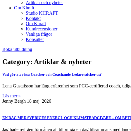
Artiklar och nyheter
Om Khraft
Studio KHRAFT
Kontakt
Om Khraft
Kundrecensioner
Vanliga frågor
Konsulter
Boka utbildning
Category: Artiklar & nyheter
Vad gör att vissa Coacher och Coachande Ledare sticker ut?
Lena Gustafsson har lång erfarenhet som PCC-certifierad coach, tid
Läs mer »
Jenny Bergh
18 maj, 2026
EN DAG MED SVERIGES ENERGI- OCH KLIMATRÅDGIVARE – OM B
Jag hade nyligen förmånen att tillbringa en dag tillsammans med lande