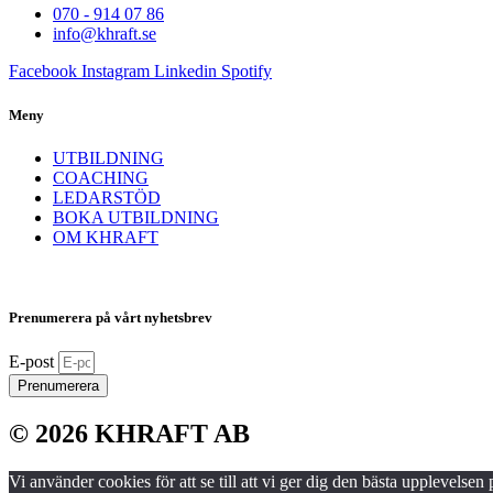
070 - 914 07 86
info@khraft.se
Facebook
Instagram
Linkedin
Spotify
Meny
UTBILDNING
COACHING
LEDARSTÖD
BOKA UTBILDNING
OM KHRAFT
Prenumerera på vårt nyhetsbrev
E-post
Prenumerera
© 2026 KHRAFT AB
Vi använder cookies för att se till att vi ger dig den bästa upplevels