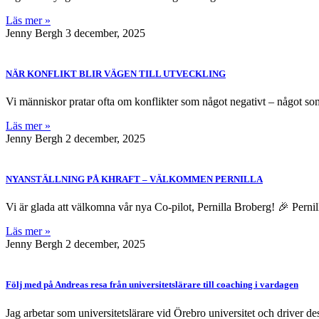
Läs mer »
Jenny Bergh
3 december, 2025
NÄR KONFLIKT BLIR VÄGEN TILL UTVECKLING
Vi människor pratar ofta om konflikter som något negativt – något som s
Läs mer »
Jenny Bergh
2 december, 2025
NYANSTÄLLNING PÅ KHRAFT – VÄLKOMMEN PERNILLA
Vi är glada att välkomna vår nya Co-pilot, Pernilla Broberg! 🎉 Pernil
Läs mer »
Jenny Bergh
2 december, 2025
Följ med på Andreas resa från universitetslärare till coaching i vardagen
Jag arbetar som universitetslärare vid Örebro universitet och driver 