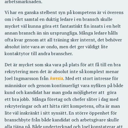
arbetsmarknaden.
Vi har en ganska stelbent syn på kompetens är vi överens
om i vårt samtal en duktig ledare i en bransch skulle
mycket väl kunna göra ett fantastiskt fin insats i en helt
annan bransch än sin ursprungliga. Många ledare hålls
ofta kvar genom att all träning sker internt, det behöver
absolut inte vara av ondo, men det ger väldigt lite
kontaktytor till andra branscher.
Det är mycket som ska vara på plats för att få till en bra
rekrytering men det är absolut inte så komplext menar
Joel Ingmarsson från
. Med ett stort intresse för
Awexia
människor och genom kontinuerligt vara nyfiken på både
kund och kandidat har man goda möjligheter att göra
ett bra jobb. Många företag och chefer sliter i dag med
rekryteringar och att hitta rätt kompetens, ofta är man
lite väl inskränkt i sitt synsätt. En större öppenhet för
branschbyte från både kandidat och arbetsgivare skulle
alla tjäna på. Både undertecknad och Joel konstaterar att